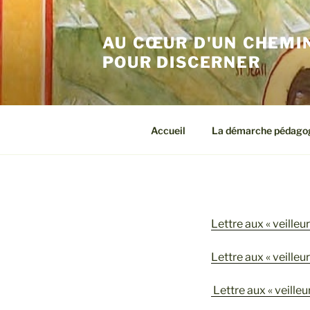
Aller
au
AU CŒUR D'UN CHEMIN
contenu
principal
POUR DISCERNER
Accueil
La démarche pédago
Lettre aux « veilleu
Lettre aux « veilleu
Lettre aux « veilleu