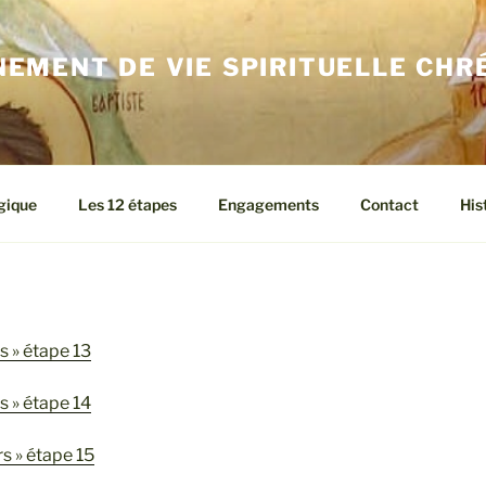
EMENT DE VIE SPIRITUELLE CHR
gique
Les 12 étapes
Engagements
Contact
His
rs » étape 13
rs » étape 14
rs » étape 15