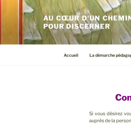
Aller
au
AU CŒUR D'UN CHEMIN
contenu
principal
POUR DISCERNER
Accueil
La démarche pédago
Con
Si vous désirez vou
auprès de la person