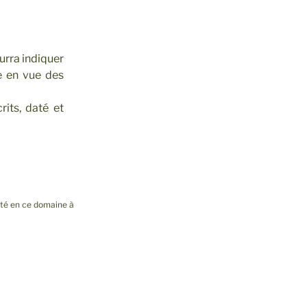
urra indiquer
re en vue des
its, daté et
ulté en ce domaine à