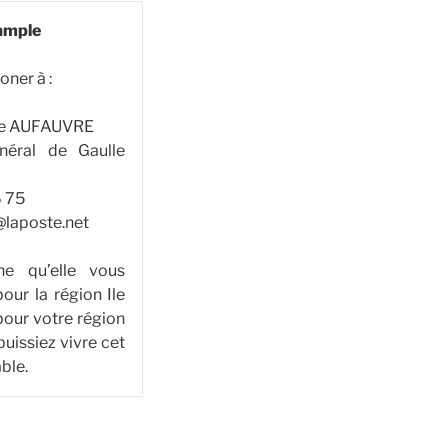
ample
oner à :
ine AUFAUVRE
néral de Gaulle
6 75
laposte.net
ne qu’elle vous
pour la région Ile
pour votre région
puissiez vivre cet
ble.