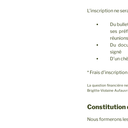
L’inscription ne ser
Du bulle
ses préf
réunion
Du docu
signé
D’un ch
* Frais d’inscriptio
La question financière ne
Brigitte-Violaine Aufauvr
Constitution 
Nous formerons les