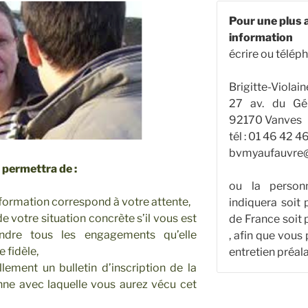
Pour une plus 
information
écrire ou téléph
Brigitte-Viola
27 av. du Gé
92170 Vanves
tél : 01 46 42 4
bvmyaufauvre@
 permettra de :
ou la person
 formation correspond à votre attente,
indiquera soit 
de votre situation concrète s’il vous est
de France soit 
ndre tous les engagements qu’elle
, afin que vous 
e fidèle,
entretien préala
lement un bulletin d’inscription de la
nne avec laquelle vous aurez vécu cet