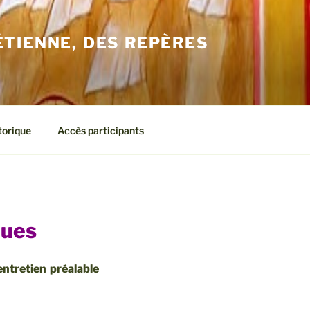
ÉTIENNE, DES REPÈRES
torique
Accès participants
ques
entretien préalable