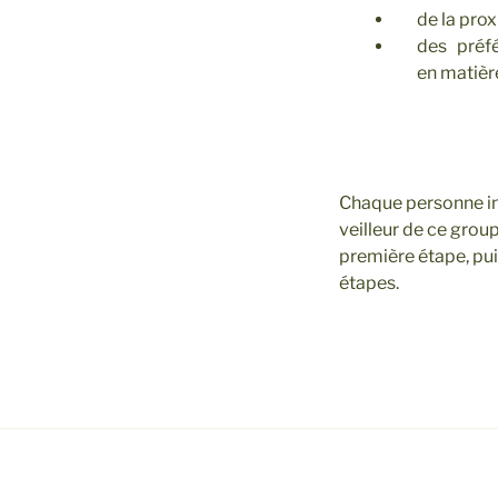
de la pro
des préfé
en matière
Chaque personne ins
veilleur de ce group
première étape, pu
étapes.