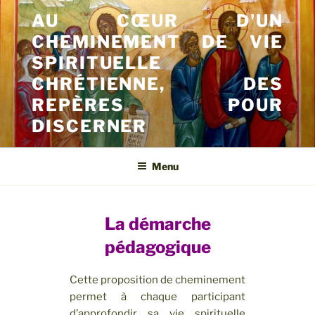
Aller
AU CŒUR D'UN
au
CHEMINEMENT DE VIE
contenu
principal
SPIRITUELLE
CHRÉTIENNE, DES
REPÈRES POUR
DISCERNER
Menu
La démarche
pédagogique
Cette proposition de cheminement
permet à chaque participant
d’approfondir sa vie spirituelle