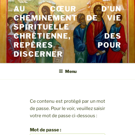
Aller
AU CŒUR D'UN
au
CHEMINEMENT DE VIE
contenu
principal
SPIRITUELLE
CHRÉTIENNE, DES
REPÈRES POUR
DISCERNER
Menu
Ce contenu est protégé par un mot
de passe. Pour le voir, veuillez saisir
votre mot de passe ci-dessous :
Mot de passe :