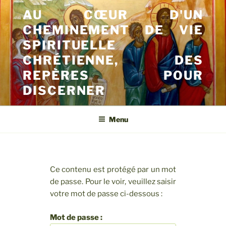
Aller
AU CŒUR D'UN
au
CHEMINEMENT DE VIE
contenu
principal
SPIRITUELLE
CHRÉTIENNE, DES
REPÈRES POUR
DISCERNER
Menu
Ce contenu est protégé par un mot
de passe. Pour le voir, veuillez saisir
votre mot de passe ci-dessous :
Mot de passe :