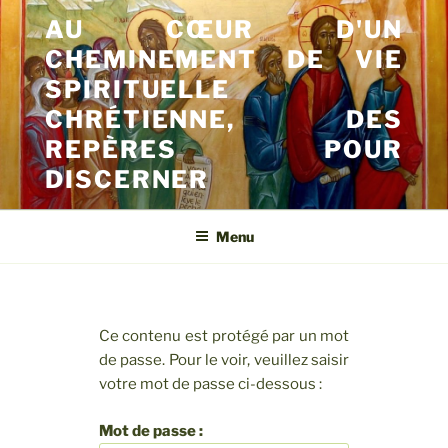
Aller
AU CŒUR D'UN
au
CHEMINEMENT DE VIE
contenu
principal
SPIRITUELLE
CHRÉTIENNE, DES
REPÈRES POUR
DISCERNER
Menu
Ce contenu est protégé par un mot
de passe. Pour le voir, veuillez saisir
votre mot de passe ci-dessous :
Mot de passe :