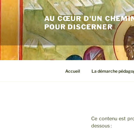
Aller
au
AU CŒUR D'UN CHEMIN
contenu
principal
POUR DISCERNER
Accueil
La démarche pédago
Ce contenu est pro
dessous :